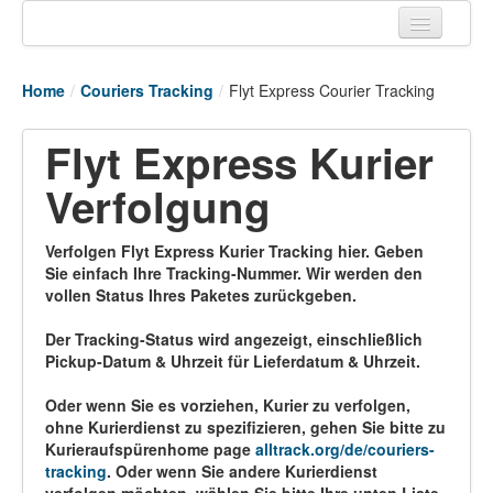
Home
Home
/
Couriers Tracking
/
Flyt Express Courier Tracking
Tracking links
Flyt Express Kurier
Couriers Tracking
Verfolgung
Air Cargo Tracking
Postal Tracking
Verfolgen Flyt Express Kurier Tracking hier. Geben
Sie einfach Ihre Tracking-Nummer. Wir werden den
Vessel Tracking
vollen Status Ihres Paketes zurückgeben.
Live Vessel Traffic
Der Tracking-Status wird angezeigt, einschließlich
Pickup-Datum & Uhrzeit für Lieferdatum & Uhrzeit.
Port Of Calls
Oder wenn Sie es vorziehen, Kurier zu verfolgen,
ohne Kurierdienst zu spezifizieren, gehen Sie bitte zu
Kurieraufspürenhome page
alltrack.org/de/couriers-
tracking
. Oder wenn Sie andere Kurierdienst