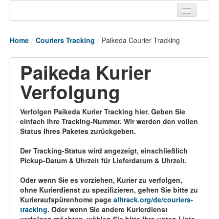
Home
Home
/
Couriers Tracking
/
Paikeda Courier Tracking
Tracking links
Paikeda Kurier
Couriers Tracking
Verfolgung
Air Cargo Tracking
Postal Tracking
Verfolgen Paikeda Kurier Tracking hier. Geben Sie
einfach Ihre Tracking-Nummer. Wir werden den vollen
Vessel Tracking
Status Ihres Paketes zurückgeben.
Live Vessel Traffic
Der Tracking-Status wird angezeigt, einschließlich
Pickup-Datum & Uhrzeit für Lieferdatum & Uhrzeit.
Port Of Calls
Oder wenn Sie es vorziehen, Kurier zu verfolgen,
ohne Kurierdienst zu spezifizieren, gehen Sie bitte zu
Kurieraufspürenhome page
alltrack.org/de/couriers-
tracking
. Oder wenn Sie andere Kurierdienst