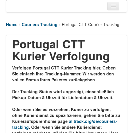
Home
Home
/
Couriers Tracking
/
Portugal CTT Courier Tracking
Tracking links
Portugal CTT
Couriers Tracking
Kurier Verfolgung
Air Cargo Tracking
Postal Tracking
Verfolgen Portugal CTT Kurier Tracking hier. Geben
Sie einfach Ihre Tracking-Nummer. Wir werden den
Vessel Tracking
vollen Status Ihres Paketes zurückgeben.
Live Vessel Traffic
Der Tracking-Status wird angezeigt, einschließlich
Pickup-Datum & Uhrzeit für Lieferdatum & Uhrzeit.
Port Of Calls
Oder wenn Sie es vorziehen, Kurier zu verfolgen,
ohne Kurierdienst zu spezifizieren, gehen Sie bitte zu
Kurieraufspürenhome page
alltrack.org/de/couriers-
tracking
. Oder wenn Sie andere Kurierdienst