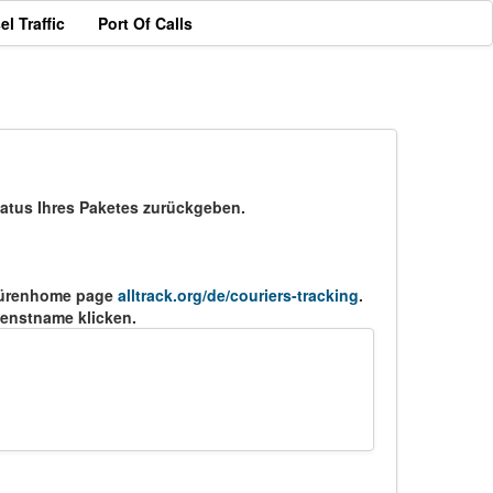
el Traffic
Port Of Calls
tatus Ihres Paketes zurückgeben.
fspürenhome page
alltrack.org/de/couriers-tracking
.
ienstname klicken.