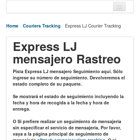
Home
Home
/
Couriers Tracking
/
Express LJ Courier Tracking
Tracking links
Express LJ
Couriers Tracking
mensajero Rastreo
Air Cargo Tracking
Postal Tracking
Pista Express LJ mensajero Seguimiento aquí. Sólo
ingrese su número de seguimiento. Devolveremos el
Vessel Tracking
estado completo de su paquete.
Live Vessel Traffic
Se mostrará el estado de seguimiento incluyendo la
fecha y hora de recogida a la fecha y hora de
Port Of Calls
entrega.
O Si prefiere realizar un seguimiento de mensajería
sin especificar el servicio de mensajería, Por favor,
vaya a la página principal de seguimiento de