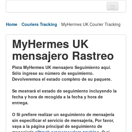
Home
Home
/
Couriers Tracking
/
MyHermes UK Courier Tracking
Tracking links
MyHermes UK
Couriers Tracking
mensajero Rastreo
Air Cargo Tracking
Postal Tracking
Pista MyHermes UK mensajero Seguimiento aquí.
Sólo ingrese su número de seguimiento.
Vessel Tracking
Devolveremos el estado completo de su paquete.
Live Vessel Traffic
Se mostrará el estado de seguimiento incluyendo la
fecha y hora de recogida a la fecha y hora de
Port Of Calls
entrega.
O Si prefiere realizar un seguimiento de mensajería
sin especificar el servicio de mensajería, Por favor,
vaya a la página principal de seguimiento de