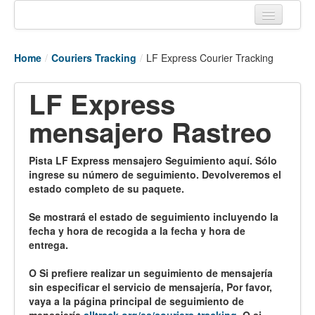
Home
Home
/
Couriers Tracking
/
LF Express Courier Tracking
Tracking links
LF Express
Couriers Tracking
mensajero Rastreo
Air Cargo Tracking
Postal Tracking
Pista LF Express mensajero Seguimiento aquí. Sólo
ingrese su número de seguimiento. Devolveremos el
Vessel Tracking
estado completo de su paquete.
Live Vessel Traffic
Se mostrará el estado de seguimiento incluyendo la
fecha y hora de recogida a la fecha y hora de
Port Of Calls
entrega.
O Si prefiere realizar un seguimiento de mensajería
sin especificar el servicio de mensajería, Por favor,
vaya a la página principal de seguimiento de