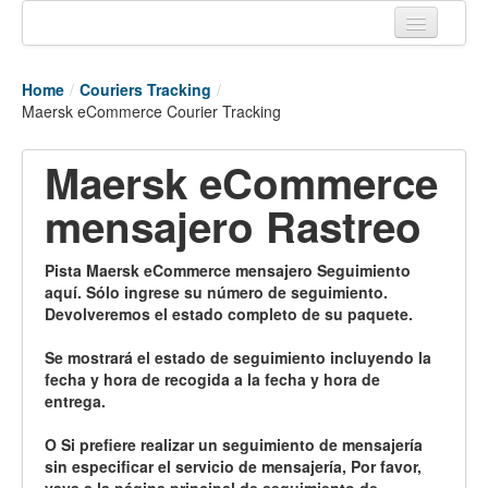
Home
Home
/
Couriers Tracking
/
Tracking links
Maersk eCommerce Courier Tracking
Couriers Tracking
Maersk eCommerce
Air Cargo Tracking
mensajero Rastreo
Postal Tracking
Pista Maersk eCommerce mensajero Seguimiento
Vessel Tracking
aquí. Sólo ingrese su número de seguimiento.
Devolveremos el estado completo de su paquete.
Live Vessel Traffic
Se mostrará el estado de seguimiento incluyendo la
Port Of Calls
fecha y hora de recogida a la fecha y hora de
entrega.
O Si prefiere realizar un seguimiento de mensajería
sin especificar el servicio de mensajería, Por favor,