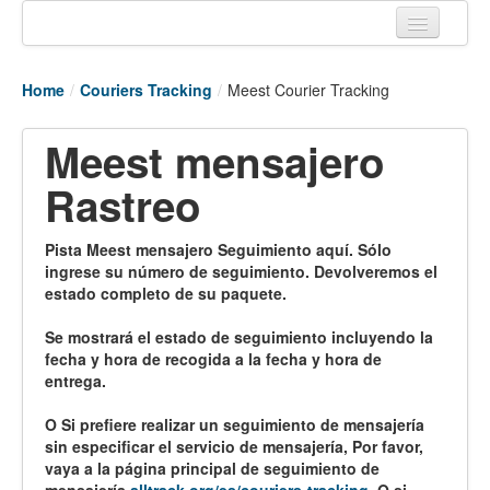
Home
Home
/
Couriers Tracking
/
Meest Courier Tracking
Tracking links
Meest mensajero
Couriers Tracking
Rastreo
Air Cargo Tracking
Postal Tracking
Pista Meest mensajero Seguimiento aquí. Sólo
ingrese su número de seguimiento. Devolveremos el
Vessel Tracking
estado completo de su paquete.
Live Vessel Traffic
Se mostrará el estado de seguimiento incluyendo la
fecha y hora de recogida a la fecha y hora de
Port Of Calls
entrega.
O Si prefiere realizar un seguimiento de mensajería
sin especificar el servicio de mensajería, Por favor,
vaya a la página principal de seguimiento de