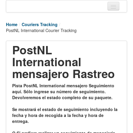
Home
Home
/
Couriers Tracking
/
Tracking links
PostNL International Courier Tracking
Couriers Tracking
PostNL
Air Cargo Tracking
International
Postal Tracking
mensajero Rastreo
Vessel Tracking
Pista PostNL International mensajero Seguimiento
Live Vessel Traffic
aquí. Sólo ingrese su número de seguimiento.
Devolveremos el estado completo de su paquete.
Port Of Calls
Se mostrará el estado de seguimiento incluyendo la
fecha y hora de recogida a la fecha y hora de
entrega.