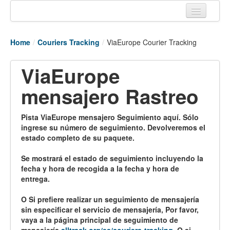
Home
Home
/
Couriers Tracking
/
ViaEurope Courier Tracking
Tracking links
ViaEurope
Couriers Tracking
mensajero Rastreo
Air Cargo Tracking
Postal Tracking
Pista ViaEurope mensajero Seguimiento aquí. Sólo
ingrese su número de seguimiento. Devolveremos el
Vessel Tracking
estado completo de su paquete.
Live Vessel Traffic
Se mostrará el estado de seguimiento incluyendo la
fecha y hora de recogida a la fecha y hora de
Port Of Calls
entrega.
O Si prefiere realizar un seguimiento de mensajería
sin especificar el servicio de mensajería, Por favor,
vaya a la página principal de seguimiento de