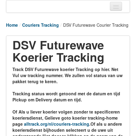
Home
Home
/
Couriers Tracking
/
DSV Futurewave Courier Tracking
Tracking links
DSV Futurewave
Couriers Tracking
Koerier Tracking
Air Cargo Tracking
Postal Tracking
Track DSV Futurewave koerier Tracking op hier. Net
Vul uw tracking nummer. We zullen vol status van uw
Vessel Tracking
pakket terug te keren.
Live Vessel Traffic
Tracking status wordt getoond met de datum en tijd
Pickup om Delivery datum en tijd.
Port Of Calls
Of Als u liever koerier volgen zonder te specificeren
koeriersdienst, Gelieve goto koerier tracking-home
page
alltrack.org/nl/couriers-tracking
.Of als u andere
koeriersdienst bijhouden selecteert u de uwe uit