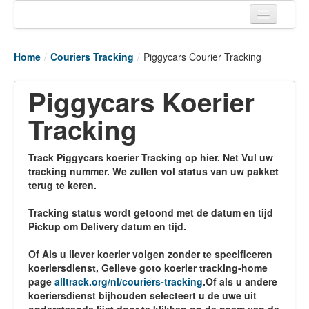
Home
Home
/
Couriers Tracking
/
Piggycars Courier Tracking
Tracking links
Piggycars Koerier
Couriers Tracking
Tracking
Air Cargo Tracking
Postal Tracking
Track Piggycars koerier Tracking op hier. Net Vul uw
tracking nummer. We zullen vol status van uw pakket
Vessel Tracking
terug te keren.
Live Vessel Traffic
Tracking status wordt getoond met de datum en tijd
Pickup om Delivery datum en tijd.
Port Of Calls
Of Als u liever koerier volgen zonder te specificeren
koeriersdienst, Gelieve goto koerier tracking-home
page
alltrack.org/nl/couriers-tracking
.Of als u andere
koeriersdienst bijhouden selecteert u de uwe uit