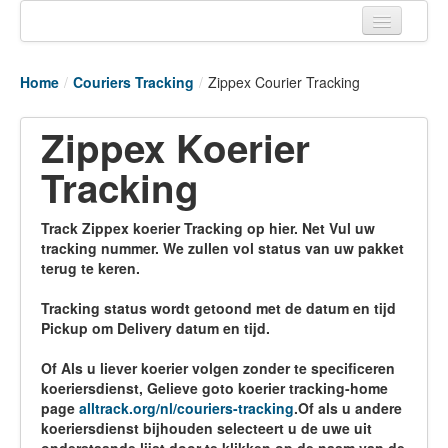
Home
Home
/
Couriers Tracking
/
Zippex Courier Tracking
Tracking links
Zippex Koerier
Couriers Tracking
Tracking
Air Cargo Tracking
Postal Tracking
Track Zippex koerier Tracking op hier. Net Vul uw
tracking nummer. We zullen vol status van uw pakket
Vessel Tracking
terug te keren.
Live Vessel Traffic
Tracking status wordt getoond met de datum en tijd
Pickup om Delivery datum en tijd.
Port Of Calls
Of Als u liever koerier volgen zonder te specificeren
koeriersdienst, Gelieve goto koerier tracking-home
page
alltrack.org/nl/couriers-tracking
.Of als u andere
koeriersdienst bijhouden selecteert u de uwe uit