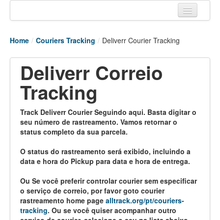
Home
Home
/
Couriers Tracking
/
Deliverr Courier Tracking
Tracking links
Deliverr Correio
Couriers Tracking
Tracking
Air Cargo Tracking
Postal Tracking
Track Deliverr Courier Seguindo aqui. Basta digitar o
seu número de rastreamento. Vamos retornar o
Vessel Tracking
status completo da sua parcela.
Live Vessel Traffic
O status do rastreamento será exibido, incluindo a
data e hora do Pickup para data e hora de entrega.
Port Of Calls
Ou Se você preferir controlar courier sem especificar
o serviço de correio, por favor goto courier
rastreamento home page
alltrack.org/pt/couriers-
tracking
. Ou se você quiser acompanhar outro