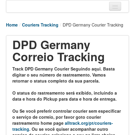
Home
Home
/
Couriers Tracking
/
DPD Germany Courier Tracking
Tracking links
DPD Germany
Couriers Tracking
Correio Tracking
Air Cargo Tracking
Postal Tracking
Track DPD Germany Courier Seguindo aqui. Basta
digitar o seu número de rastreamento. Vamos
Vessel Tracking
retornar o status completo da sua parcela.
Live Vessel Traffic
O status do rastreamento será exibido, incluindo a
data e hora do Pickup para data e hora de entrega.
Port Of Calls
Ou Se você preferir controlar courier sem especificar
o serviço de correio, por favor goto courier
rastreamento home page
alltrack.org/pt/couriers-
tracking
. Ou se você quiser acompanhar outro