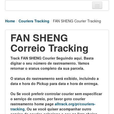
Home
Home
/
Couriers Tracking
/
FAN SHENG Courier Tracking
Tracking links
FAN SHENG
Couriers Tracking
Correio Tracking
Air Cargo Tracking
Postal Tracking
Track FAN SHENG Courier Seguindo aqui. Basta
digitar o seu número de rastreamento. Vamos
Vessel Tracking
retornar o status completo da sua parcela.
Live Vessel Traffic
O status do rastreamento será exibido, incluindo a
data e hora do Pickup para data e hora de entrega.
Port Of Calls
Ou Se você preferir controlar courier sem especificar
o serviço de correio, por favor goto courier
rastreamento home page
alltrack.org/pt/couriers-
tracking
. Ou se você quiser acompanhar outro