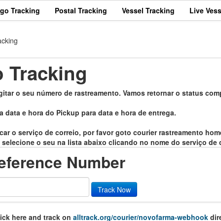
rgo Tracking
Postal Tracking
Vessel Tracking
Live Vess
acking
 Tracking
gitar o seu número de rastreamento. Vamos retornar o status comp
a data e hora do Pickup para data e hora de entrega.
icar o serviço de correio, por favor goto courier rastreamento ho
 selecione o seu na lista abaixo clicando no nome do serviço de c
eference Number
Track Now
lick here and track on
alltrack.org/courier/novofarma-webhook
dire