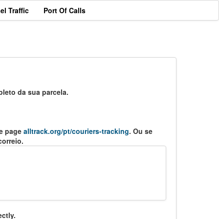
el Traffic
Port Of Calls
leto da sua parcela.
me page
alltrack.org/pt/couriers-tracking
. Ou se
orreio.
ctly.