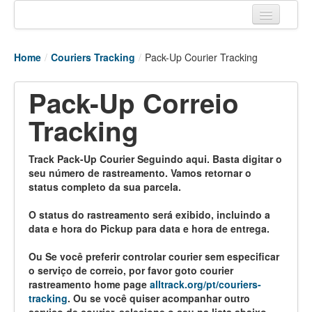
Home
Home
/
Couriers Tracking
/
Pack-Up Courier Tracking
Tracking links
Pack-Up Correio
Couriers Tracking
Tracking
Air Cargo Tracking
Postal Tracking
Track Pack-Up Courier Seguindo aqui. Basta digitar o
seu número de rastreamento. Vamos retornar o
Vessel Tracking
status completo da sua parcela.
Live Vessel Traffic
O status do rastreamento será exibido, incluindo a
data e hora do Pickup para data e hora de entrega.
Port Of Calls
Ou Se você preferir controlar courier sem especificar
o serviço de correio, por favor goto courier
rastreamento home page
alltrack.org/pt/couriers-
tracking
. Ou se você quiser acompanhar outro