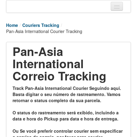
Home
Home
/
Couriers Tracking
/
Tracking links
Pan-Asia International Courier Tracking
Couriers Tracking
Pan-Asia
Air Cargo Tracking
International
Postal Tracking
Correio Tracking
Vessel Tracking
Track Pan-Asia International Courier Seguindo aqui.
Live Vessel Traffic
Basta digitar o seu número de rastreamento. Vamos
retornar o status completo da sua parcela.
Port Of Calls
O status do rastreamento será exibido, incluindo a
data e hora do Pickup para data e hora de entrega.
Ou Se você preferir controlar courier sem especificar