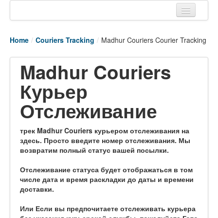
Home
Home
/
Couriers Tracking
/
Madhur Couriers Courier Tracking
Tracking links
Madhur Couriers
Couriers Tracking
Курьер
Air Cargo Tracking
Отслеживание
Postal Tracking
Vessel Tracking
трек Madhur Couriers курьером отслеживания на
здесь. Просто введите номер отслеживания. Мы
Live Vessel Traffic
возвратим полный статус вашей посылки.
Port Of Calls
Отслеживание статуса будет отображаться в том
числе дата и время раскладки до даты и времени
доставки.
Или Если вы предпочитаете отслеживать курьера