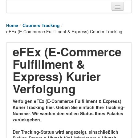
Home
Home
/
Couriers Tracking
/
Tracking links
eFEx (E-Commerce Fulfillment & Express) Courier Tracking
Couriers Tracking
eFEx (E-Commerce
Air Cargo Tracking
Fulfillment &
Postal Tracking
Express) Kurier
Vessel Tracking
Verfolgung
Live Vessel Traffic
Verfolgen eFEx (E-Commerce Fulfillment & Express)
Port Of Calls
Kurier Tracking hier. Geben Sie einfach Ihre Tracking-
Nummer. Wir werden den vollen Status Ihres Paketes
zurückgeben.
Der Tracking-Status wird angezeigt, einschließlich