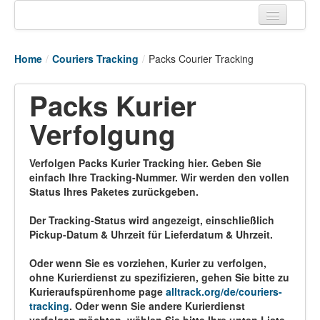
Home
Home
/
Couriers Tracking
/
Packs Courier Tracking
Tracking links
Packs Kurier
Couriers Tracking
Verfolgung
Air Cargo Tracking
Postal Tracking
Verfolgen Packs Kurier Tracking hier. Geben Sie
einfach Ihre Tracking-Nummer. Wir werden den vollen
Vessel Tracking
Status Ihres Paketes zurückgeben.
Live Vessel Traffic
Der Tracking-Status wird angezeigt, einschließlich
Pickup-Datum & Uhrzeit für Lieferdatum & Uhrzeit.
Port Of Calls
Oder wenn Sie es vorziehen, Kurier zu verfolgen,
ohne Kurierdienst zu spezifizieren, gehen Sie bitte zu
Kurieraufspürenhome page
alltrack.org/de/couriers-
tracking
. Oder wenn Sie andere Kurierdienst