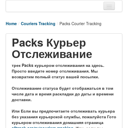
Home
Home
/
Couriers Tracking
/
Packs Courier Tracking
Tracking links
Packs Курьер
Couriers Tracking
Отслеживание
Air Cargo Tracking
Postal Tracking
трек Packs курьером отслеживания на здесь.
Просто введите номер отслеживания. Мы
Vessel Tracking
возвратим полный статус вашей посылки.
Live Vessel Traffic
Отслеживание статуса будет отображаться в том
числе дата и время раскладки до даты и времени
Port Of Calls
доставки.
Или Если вы предпочитаете отслеживать курьера
без указания курьерской службы, пожалуйста Гото
курьером отслеживания домашняя страница