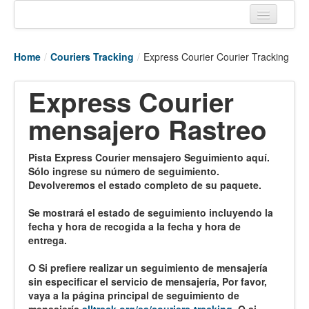
Home
Home
/
Couriers Tracking
/
Express Courier Courier Tracking
Tracking links
Express Courier
Couriers Tracking
mensajero Rastreo
Air Cargo Tracking
Postal Tracking
Pista Express Courier mensajero Seguimiento aquí.
Sólo ingrese su número de seguimiento.
Vessel Tracking
Devolveremos el estado completo de su paquete.
Live Vessel Traffic
Se mostrará el estado de seguimiento incluyendo la
fecha y hora de recogida a la fecha y hora de
Port Of Calls
entrega.
O Si prefiere realizar un seguimiento de mensajería
sin especificar el servicio de mensajería, Por favor,
vaya a la página principal de seguimiento de