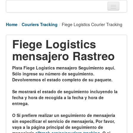
Home
Home
/
Couriers Tracking
/
Fiege Logistics Courier Tracking
Tracking links
Fiege Logistics
Couriers Tracking
mensajero Rastreo
Air Cargo Tracking
Postal Tracking
Pista Fiege Logistics mensajero Seguimiento aquí.
Sólo ingrese su número de seguimiento.
Vessel Tracking
Devolveremos el estado completo de su paquete.
Live Vessel Traffic
Se mostrará el estado de seguimiento incluyendo la
fecha y hora de recogida a la fecha y hora de
Port Of Calls
entrega.
O Si prefiere realizar un seguimiento de mensajería
sin especificar el servicio de mensajería, Por favor,
vaya a la página principal de seguimiento de