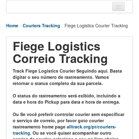
Home
Home
/
Couriers Tracking
/
Fiege Logistics Courier Tracking
Tracking links
Fiege Logistics
Couriers Tracking
Correio Tracking
Air Cargo Tracking
Postal Tracking
Track Fiege Logistics Courier Seguindo aqui. Basta
digitar o seu número de rastreamento. Vamos
Vessel Tracking
retornar o status completo da sua parcela.
Live Vessel Traffic
O status do rastreamento será exibido, incluindo a
data e hora do Pickup para data e hora de entrega.
Port Of Calls
Ou Se você preferir controlar courier sem especificar
o serviço de correio, por favor goto courier
rastreamento home page
alltrack.org/pt/couriers-
tracking
. Ou se você quiser acompanhar outro