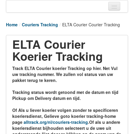
Home
Home
/
Couriers Tracking
/
ELTA Courier Courier Tracking
Tracking links
ELTA Courier
Couriers Tracking
Koerier Tracking
Air Cargo Tracking
Postal Tracking
Track ELTA Courier koerier Tracking op hier. Net Vul
uw tracking nummer. We zullen vol status van uw
Vessel Tracking
pakket terug te keren.
Live Vessel Traffic
Tracking status wordt getoond met de datum en tijd
Pickup om Delivery datum en tijd.
Port Of Calls
Of Als u liever koerier volgen zonder te specificeren
koeriersdienst, Gelieve goto koerier tracking-home
page
alltrack.org/nl/couriers-tracking
.Of als u andere
koeriersdienst bijhouden selecteert u de uwe uit