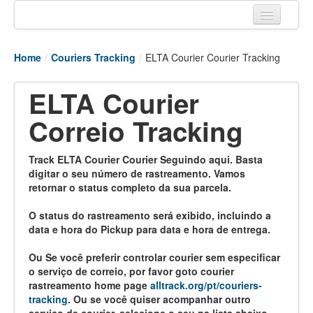
Home
Home
/
Couriers Tracking
/
ELTA Courier Courier Tracking
Tracking links
ELTA Courier
Couriers Tracking
Correio Tracking
Air Cargo Tracking
Postal Tracking
Track ELTA Courier Courier Seguindo aqui. Basta
digitar o seu número de rastreamento. Vamos
Vessel Tracking
retornar o status completo da sua parcela.
Live Vessel Traffic
O status do rastreamento será exibido, incluindo a
data e hora do Pickup para data e hora de entrega.
Port Of Calls
Ou Se você preferir controlar courier sem especificar
o serviço de correio, por favor goto courier
rastreamento home page
alltrack.org/pt/couriers-
tracking
. Ou se você quiser acompanhar outro