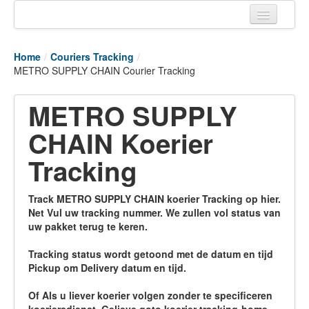
Home
Home
/
Couriers Tracking
/
Tracking links
METRO SUPPLY CHAIN Courier Tracking
Couriers Tracking
METRO SUPPLY
Air Cargo Tracking
CHAIN Koerier
Postal Tracking
Tracking
Vessel Tracking
Track METRO SUPPLY CHAIN koerier Tracking op hier.
Live Vessel Traffic
Net Vul uw tracking nummer. We zullen vol status van
uw pakket terug te keren.
Port Of Calls
Tracking status wordt getoond met de datum en tijd
Pickup om Delivery datum en tijd.
Of Als u liever koerier volgen zonder te specificeren