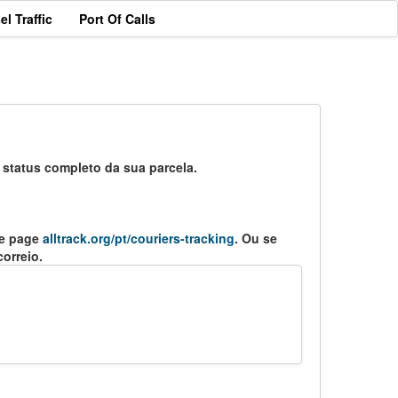
el Traffic
Port Of Calls
status completo da sua parcela.
me page
alltrack.org/pt/couriers-tracking
. Ou se
orreio.