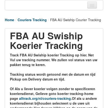
Home
Home
/
Couriers Tracking
/
FBA AU Swiship Courier Tracking
Tracking links
FBA AU Swiship
Couriers Tracking
Koerier Tracking
Air Cargo Tracking
Postal Tracking
Track FBA AU Swiship koerier Tracking op hier. Net
Vul uw tracking nummer. We zullen vol status van uw
Vessel Tracking
pakket terug te keren.
Live Vessel Traffic
Tracking status wordt getoond met de datum en tijd
Pickup om Delivery datum en tijd.
Port Of Calls
Of Als u liever koerier volgen zonder te specificeren
koeriersdienst, Gelieve goto koerier tracking-home
page
alltrack.org/nl/couriers-tracking
.Of als u andere
koeriersdienst bijhouden selecteert u de uwe uit