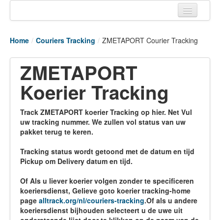
Home
Home
/
Couriers Tracking
/
ZMETAPORT Courier Tracking
Tracking links
ZMETAPORT
Couriers Tracking
Koerier Tracking
Air Cargo Tracking
Postal Tracking
Track ZMETAPORT koerier Tracking op hier. Net Vul
uw tracking nummer. We zullen vol status van uw
Vessel Tracking
pakket terug te keren.
Live Vessel Traffic
Tracking status wordt getoond met de datum en tijd
Pickup om Delivery datum en tijd.
Port Of Calls
Of Als u liever koerier volgen zonder te specificeren
koeriersdienst, Gelieve goto koerier tracking-home
page
alltrack.org/nl/couriers-tracking
.Of als u andere
koeriersdienst bijhouden selecteert u de uwe uit