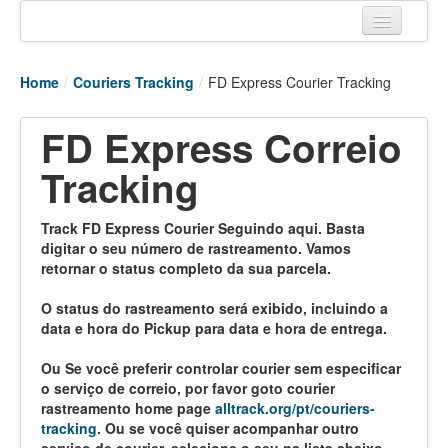
Home
Home
/
Couriers Tracking
/
FD Express Courier Tracking
Tracking links
FD Express Correio
Couriers Tracking
Tracking
Air Cargo Tracking
Postal Tracking
Track FD Express Courier Seguindo aqui. Basta
digitar o seu número de rastreamento. Vamos
Vessel Tracking
retornar o status completo da sua parcela.
Live Vessel Traffic
O status do rastreamento será exibido, incluindo a
data e hora do Pickup para data e hora de entrega.
Port Of Calls
Ou Se você preferir controlar courier sem especificar
o serviço de correio, por favor goto courier
rastreamento home page
alltrack.org/pt/couriers-
tracking
. Ou se você quiser acompanhar outro